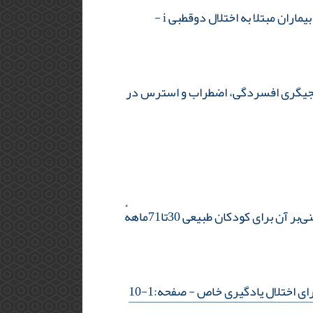
یماران مبتلا به اختلال دوقطبی i
-
یانجیگری افسردگی، اضطراب و استرس در
بازسازی تصاویر نسخهٔ اول آزمون تصویری درک واژگان و طراحی نسخهٔ اول آزمون تصویری بیان واژگان مبتنی‌بر آن برای کودکان طبیعی 30تا71ماههٔ
- صفحه:1-10