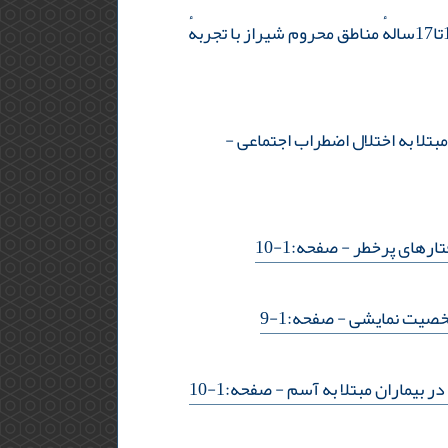
بررسی اثربخشی درمان مبتنی‌بر پذیرش و تعهد بر پذیرش بی‌قیدوشرط خود و انگیزهٔ پیشرفت دختران 14تا17سالهٔ مناطق محروم شیراز با تجربهٔ
تلا به اختلال اضطراب اجتماعی
-
تارهای پرخطر
- صفحه:1-10
شخصیت نمایشی
- صفحه:1-9
 بیماران مبتلا به آسم
- صفحه:1-10