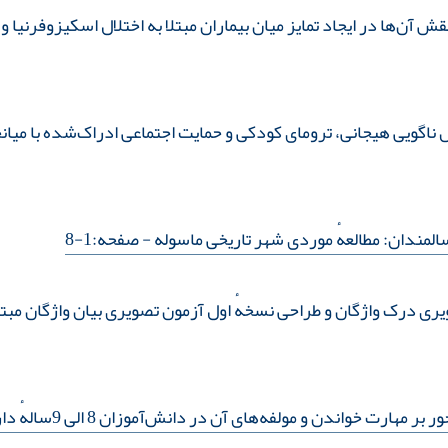
قش آن‌ها در ایجاد تمایز میان بیماران مبتلا به اختلال اسکیزوفرنیا و ب
ناگویی هیجانی، ترومای کودکی و حمایت اجتماعی ادراک‌شده با م
المندان: مطالعهٔ موردی شهر تاریخی ماسوله
- صفحه:1-8
دن و مولفه‌های آن در دانش‌آموزان 8 الی 9سالهٔ دارای اختلال یادگیری خاص