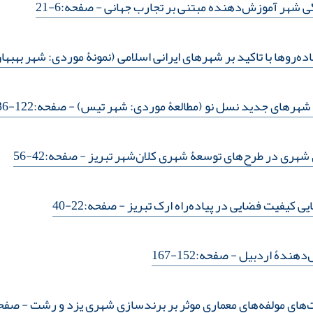
گی شهر آموزش‌دهنده مبتنی بر تجارب جهانی
- صفحه:6-21
ده‌روها با تاکید بر شهرهای ایرانی اسلامی (نمونۀ موردی: شهر بهبها
ر شهرهای جدید نسل نو (مطالعۀ موردی: شهر تیس)
- صفحه:122-136
شهری در طرح‌های توسعۀ شهری کلان‌شهر تبریز
- صفحه:42-56
ی کیفیت فضایی در پیاده‌راه ارک تبریز
- صفحه:22-40
هندۀ اردبیل
- صفحه:152-167
ت‌های مولفه‌های معماری موثر بر برندسازی شهری یزد و رشت
- صفحه:168