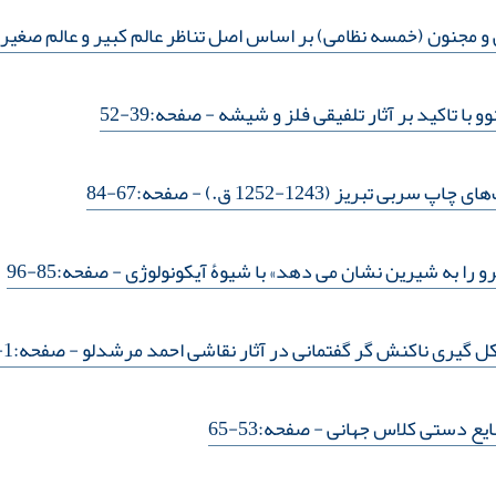
 و مجنون (خمسه نظامی) بر اساس اصل تناظر عالم کبیر و عالم صغیر 
ا تاکید بر آثار تلفیقی فلز و شیشه
- صفحه:39-52
سربی تبریز (1243-1252 ق.)
- صفحه:67-84
را به شیرین نشان می دهد» با شیوۀ آیکونولوژی
- صفحه:85-96
 گیری ناکنش گر گفتمانی در آثار نقاشی احمد مرشدلو
- صفحه:1-13
نایع دستی کلاس جهانی
- صفحه:53-65