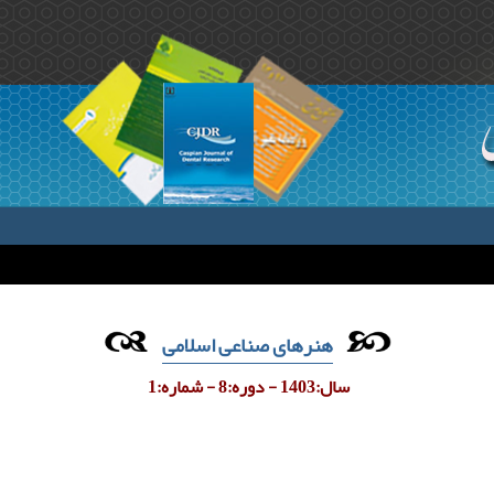
هنرهای صناعی اسلامی
سال:1403 - دوره:8 - شماره:1