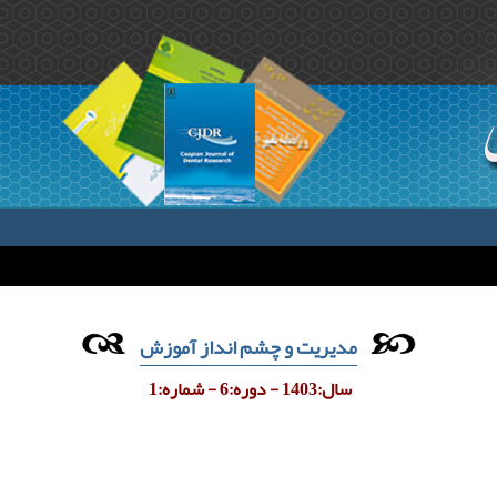
مدیریت و چشم انداز آموزش
سال:1403 - دوره:6 - شماره:1