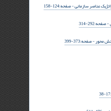
راتژیک عناصر سازمانی
- صفحه:124-158
- صفحه:292-314
انش محور
- صفحه:373-399