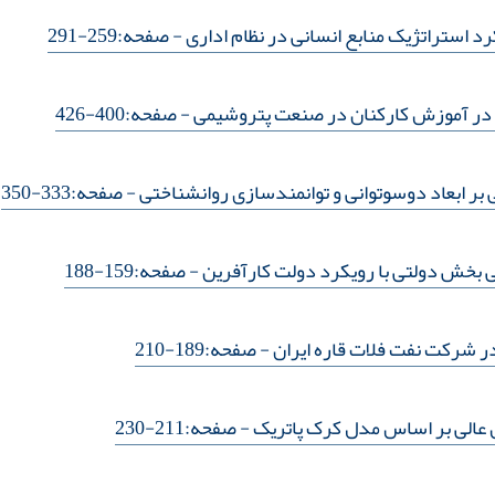
رد استراتژیک منابع انسانی در نظام اداری
- صفحه:259-291
ه در آموزش کارکنان در صنعت پتروشیمی
- صفحه:400-426
 بر ابعاد دوسوتوانی و توانمندسازی روانشناختی
- صفحه:333-350
 بخش دولتی با رویکرد دولت کارآفرین
- صفحه:159-188
ر شرکت نفت فلات قاره ایران
- صفحه:189-210
عالی بر اساس مدل کرک پاتریک
- صفحه:211-230