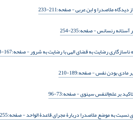
دیدگاه ملاصدرا و ابن عربی
- صفحه:211-233
ر آستانه رنسانس
- صفحه:235-254
 ناسازگاری رضایت به قضای الهی با رضایت به شرور
- صفحه:167-188
یر مادی بودن نفس
- صفحه:189-210
تاکید بر علم‌النفس سینوی
- صفحه:73-96
 نسبت به موضع ملاصدرا دربارۀ مجرای قاعدۀ الواحد
- صفحه:255-272