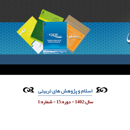
اسلام و پژوهش های تربیتی
سال:1402 - دوره:15 - شماره:1