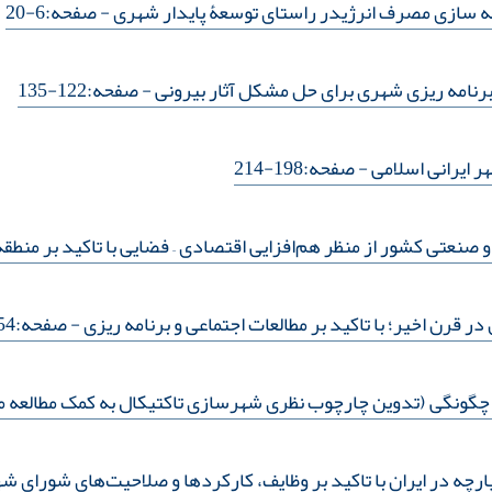
نه سازی مصرف انرژیدر راستای توسعۀ پایدار شهری
- صفحه:6-20
رنامه ریزی شهری برای حل مشکل آثار بیرونی
- صفحه:122-135
 ایرانی اسلامی
- صفحه:198-214
 صنعتی کشور از منظر هم‌افزایی اقتصادی – فضایی با تاکید بر منطقه
قرن اخیر؛ با تاکید بر مطالعات اجتماعی و برنامه ریزی
- صفحه:54-69
چگونگی (تدوین چارچوب نظری شهرسازی تاکتیکال به کمک مطالعه مر
چه در ایران با تاکید بر وظایف، کارکردها و صلاحیت‌های شورای ش