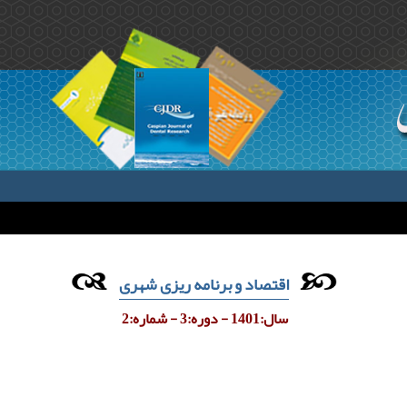
اقتصاد و برنامه ریزی شهری
سال:1401 - دوره:3 - شماره:2