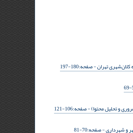
 کلان‌شهری تهران
- صفحه:180-197
وری و تحلیل محتوا)
- صفحه:106-121
هر و شهرداری
- صفحه:70-81