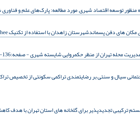
منظور توسعه اقتصاد شهری, مورد مطالعه: پارک‌های علم و فناوری 
ان های دفن پسماندشهرستان زاهدان با استفاده از تکنیک promethee
 مدیریت محله تهران از منظر حکمروایی شایسته شهری
- صفحه:136-152
مانی سیال و سنتی بر رضایتمندی تراکمی سکونتی از تخصیص تراک
تم ترکیبی تجدیدپذیر برای گلخانه های استان تهران با هدف کاهش 