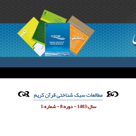
مطالعات سبک شناختی قرآن کریم
سال:1403 - دوره:8 - شماره:1