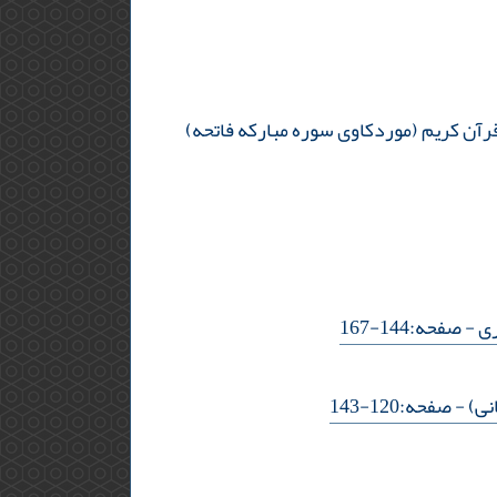
قرآن کریم (موردکاوی سوره مبارکه فاتحه)
ری
- صفحه:144-167
نی)
- صفحه:120-143