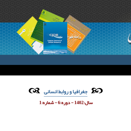
جغرافیا و روابط انسانی
سال:1402 - دوره:6 - شماره:1