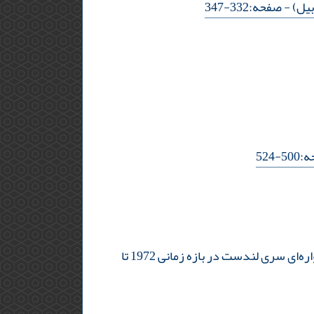
- صفحه:332-347
-524
بررسی تغییرات کاربری اراضی و پوشش زمین در محدوده معدن مس سرچشمه با استفاده از تصاویر ماهواره‌ای سری لندست در بازه زمانی 1972 تا