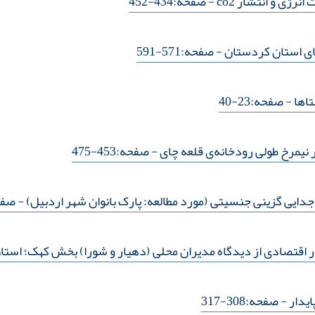
نرژی و انتشار co2
- صفحه:434-452
ی استان کردستان
- صفحه:571-591
اها
- صفحه:23-40
ر نیمرخ طولی رودخانه‌ی قلعه چای
- صفحه:453-475
دایی گزینی جنسیتی (مورد مطالعه: پارک بانوان شهر اردبیل)
- صفحه:60
 اقتصادی از دیدگاه مدیران محلی (دهیار و شورا) بخش کهک؛ استا
ایدار
- صفحه:308-317