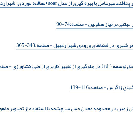
 با بهره گیری از مدل soar (مطالعه موردی: شهراردبیل)
مبتنی بر نیاز معلولین
- صفحه:74-90
نظر شهری در فضاهای ورودی شهراردبیل
- صفحه:348-365
 کاربری اراضی کشاورزی
- صفحه:500
گلهای زاگرس
- صفحه:116-139