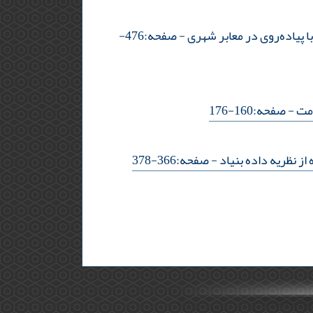
 پیاده‌روی در معابر شهری
- صفحه:476-
امت
- صفحه:160-176
ز نظریه داده بنیاد
- صفحه:366-378