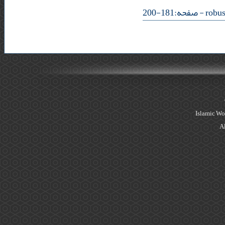
- صفحه:181-200
Islamic Wo
Al