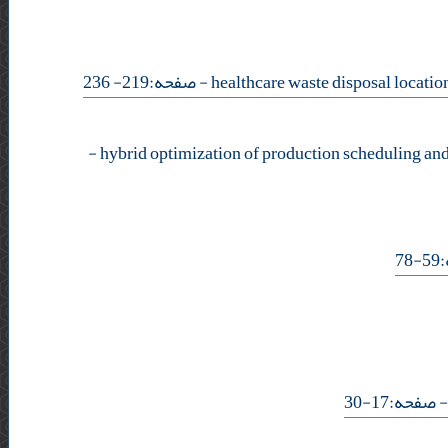
- صفحه:219- 236
-
-
- فحه:17-30