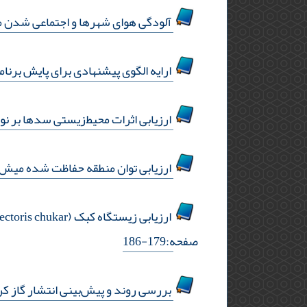
آلودگی هوای شهرها و اجتماعی شدن م
ارایه الگوی پیشنهادی برای پایش برنا
ارزیابی اثرات ‌محیط‌زیستی سدها بر ن
ارزیابی توان منطقه حفاظت شده میش داغ برای کاربری
ارزیابی زیستگاه کبک (alectoris chukar) به روش تحلیل عامل آشیان بوم شناختی ((enfa (مطالعه موردی: منطقه شکار ممنوع اشکورات)
صفحه:179-186
بررسی روند و پیش‌‌بینی انتشار گاز کر