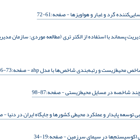
یی‌کننده گرد و غبار و هواویزها
- صفحه:61-72
مدیریت پسماند با استفاده از الکتر تری (مطالعه موردی: سازمان مد
خص محیط‌زیست و رتبه‌بندی شاخص‌‌ها با مدل ahp
- صفحه:73-86
 چند شاخصه در مسایل محیط‌زیستی
- صفحه:87-98
 توسعه پایدار و عملکرد محیطی کشورها و جایگاه ایران در دنیا
- صفح
گی اکوسیستم‌‌ها در سیمای سرزمین
- صفحه:19-34