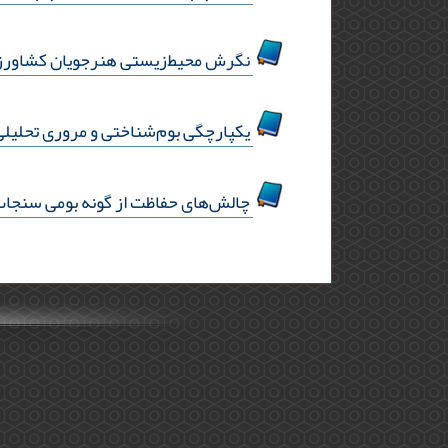
نگرش ‌محیط‌زیستی هنرجویان کشاورز
یکپارچگی بوم‌‌شناختی و مروری تحلیل
چالش‌‌های حفاظت از گونه بومی سنجاب ایرانی (sciurus anomalus) در جنگل