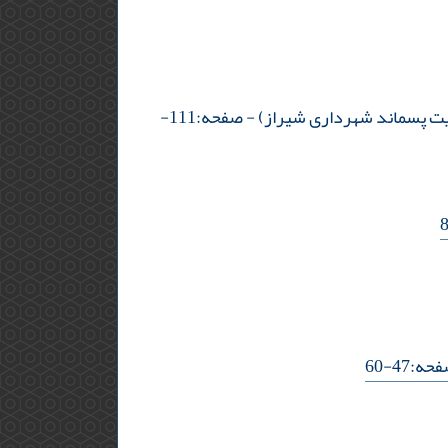
یریت پسماند شهرداری شیراز)
- صفحه:111-
ه:47-60