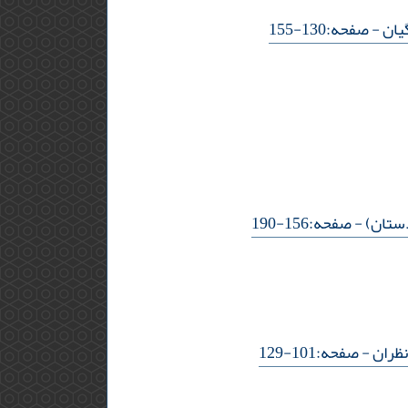
یان
- صفحه:130-155
دستان)
- صفحه:156-190
نظران
- صفحه:101-129