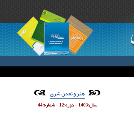
هنر و تمدن شرق
سال:1403 - دوره:12 - شماره:44