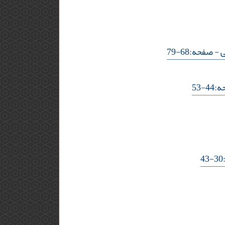
ی
- صفحه:68-79
4-53