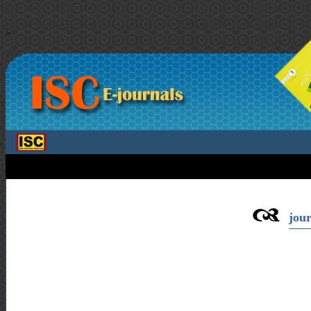
>
jour