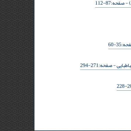
)
- صفحه:87-112
:35-60
اطبایی
- صفحه:271-294