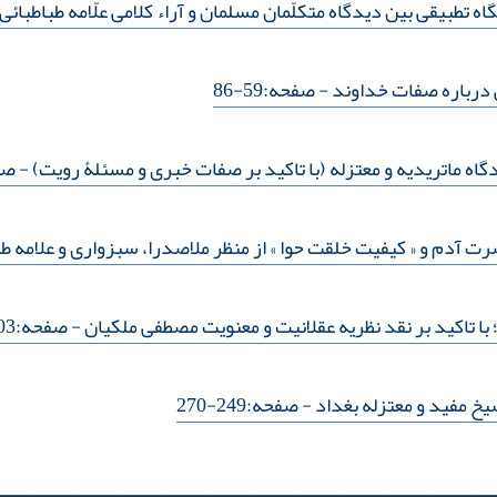
گاه تطبیقی بین دیدگاه متکلّمان مسلمان و آراء کلامی علّامه طباطبائی
ی درباره صفات خداوند
- صفحه:59-86
گاه ماتریدیه و معتزله (با تاکید بر صفات خبری و مسئلۀ رویت)
- صفحه
 آدم و « کیفیت خلقت حوا » از منظر ملاصدرا، سبزواری و علامه طب
با تاکید بر نقد نظریه عقلانیت و معنویت مصطفی ملکیان
- صفحه:203-228
یخ مفید و معتزله بغداد
- صفحه:249-270