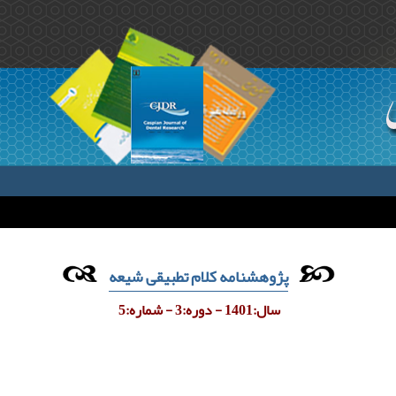
پژوهشنامه کلام تطبیقی شیعه
سال:1401 - دوره:3 - شماره:5