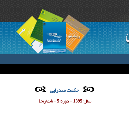
حکمت صدرایی
سال:1395 - دوره:5 - شماره:1