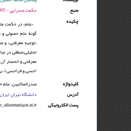
منبع
حكمت صدرايي - 1395 - دوره : 5 - شماره : 1 - صفحه:129 -142
چکیده
«علم» در حکمت متع
گونۀ علم حصولی و 
«توجیه معرفتی» و م
تحلیلی‌ـ‌منطقی در ع
معرفتی و انحصار آن 
(حسی و فراحسی)، بی‌
کلیدواژه
صدرالمتالهین، علم ح
آدرس
دانشگاه تهران, ایران
پست الکترونیکی
r_alizamani@ut.at.ir