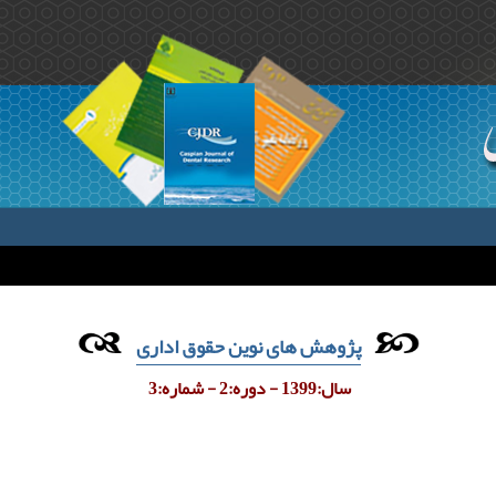
پژوهش های نوین حقوق اداری
سال:1399 - دوره:2 - شماره:3