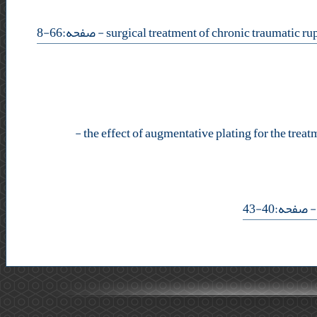
- صفحه:66-8
-
- فحه:40-43