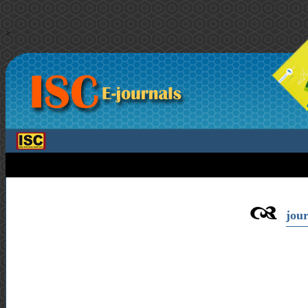
>
jour