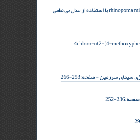
ارزیابی گستره انتشار و لکه‌ های زیستگاهی مطلوب خفاش دم موشی بزرگ (rhinopoma microphyllum (brünnich 1782 با استفاده از مدل بی نظمی
 و تغییرات آنزیم های کبدی درمواجهه ماهی گورامی سه خال با ترکیب 4chloro-n(2-(4-methoxyphenil)-4-
وژی سیمای سرزمین
- صفحه:253-266
حه:236-252