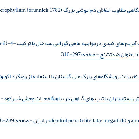
بررسی اثرات هیستولوژیکی
نج
- صفحه:297-310
ییرات رویشگاه‌های پارک ملی گلستان با استفاده از رویکرد اکول
نش پستانداران با تیپ‌ های گیاهی در پناهگاه حیات‌ وحش شیرکوه
- صف
- صفحه:289-296