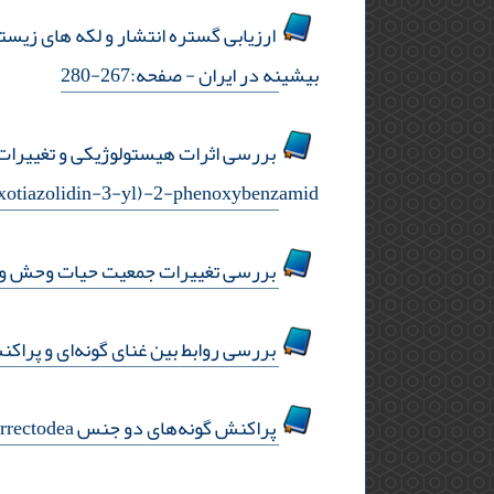
بیشینه در ایران
- صفحه:267-280
oxotiazolidin-3-yl)-2-phenoxybenzamid بعنوان ضدتش
بررسی تغییرات جمعیت حیات وحش و تغ
بررسی روابط بین غنای گونه‌ای و پراک
پراکنش گونه‌های دو جنس aporrectodea و dendrobaena (clitellata: megadrili)در ایران