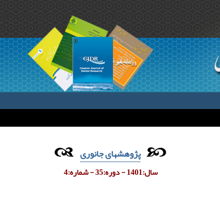
پژوهشهای جانوری
سال:1401 - دوره:35 - شماره:4