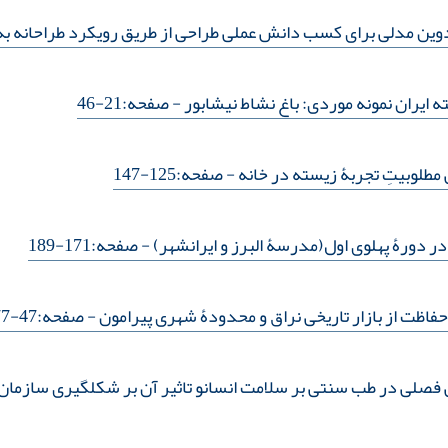
وین مدلی برای کسب دانش عملی طراحی از طریق رویکرد طراحانه ب
ته ایران نمونه موردی: باغ نشاط نیشابور
- صفحه:21-46
ی مطلوبیتِ تجربۀ زیسته در خانه
- صفحه:125-147
 در دورۀ پهلوی اول(مدرسۀ البرز و ایرانشهر)
- صفحه:171-189
فاظت از بازار تاریخی نراق و محدودۀ شهری پیرامون
- صفحه:47-77
بر سلامت انسانو تاثیر آن بر شکل‎گیری سازمان فضایی معماری مسکونی سنتی ایران