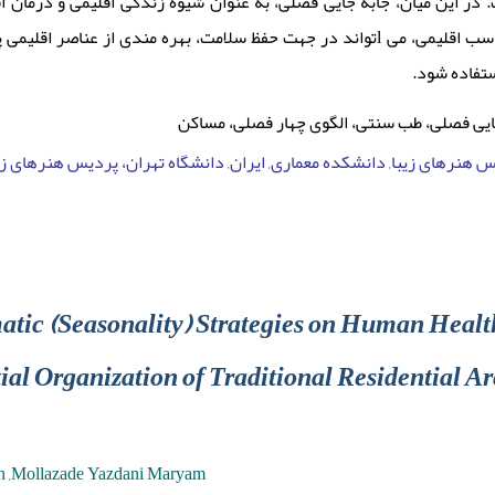
 در این میان، جابه جایی فصلی، به عنوان شیوۀ زندگی اقلیمی و درمان اق
تواند در جهت حفظ سلامت، بهره مندی از عناصر اقلیمی پایدار و دستیابی به 
ستفاده شود
‌جایی فصلی، طب سنتی، الگوی چهار فصلی، مساکن
 هنرهای زیبا, دانشکده معماری, ایران, دانشگاه تهران، پردیس هنرهای زیب
atic (Seasonality) Strategies on Human Health
ial Organization of Traditional Residential A
n ,Mollazade Yazdani Maryam