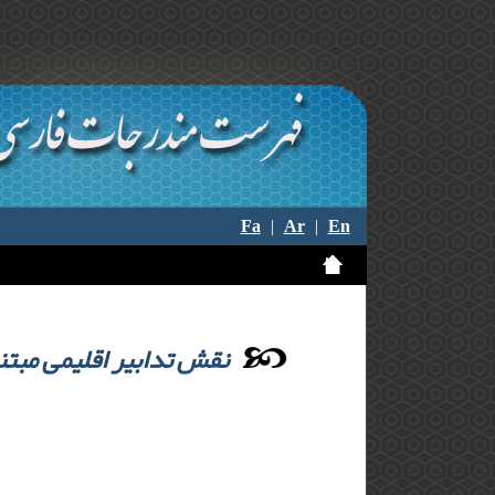
Fa
|
Ar
|
En