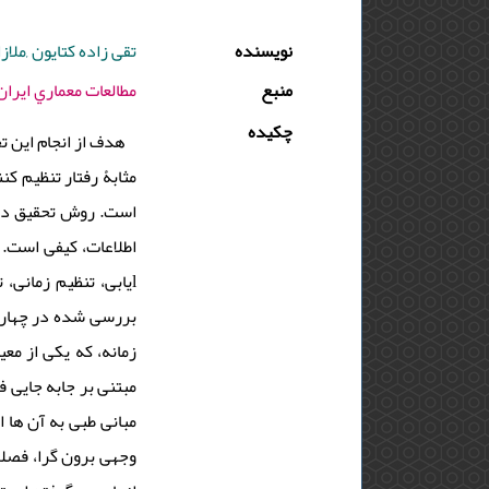
نویسنده
تقی زاده کتایون ,ملاز
منبع
مطالعات معماري ايران - 1397 - دوره : 7 - شماره : 14 - صفحه
چکیده
هدف از انجام این ت
مثابۀ رفتار تنظیم ک
است. روش تحقیق در 
بررسی شده در چهار ا
مبتنی بر جابه جایی 
مبانی طبی به آن ها 
وجهی برون گرا، فصلی)