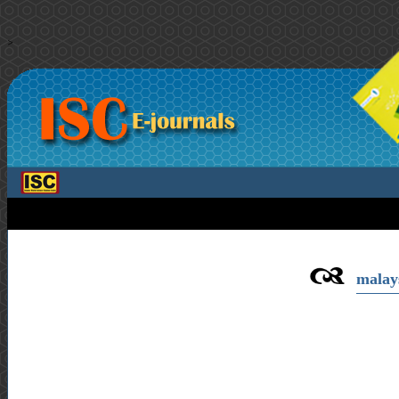
>
malays