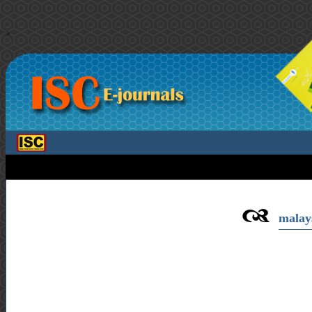
>
malays