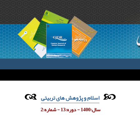
اسلام و پژوهش های تربیتی
سال:1400 - دوره:13 - شماره:2