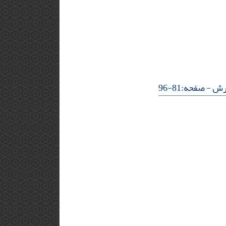
ورش
- صفحه:81-96