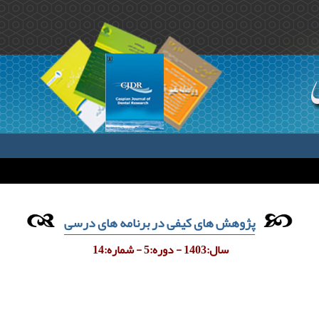
پژوهش های کیفی در برنامه های درسی
سال:1403 - دوره:5 - شماره:14