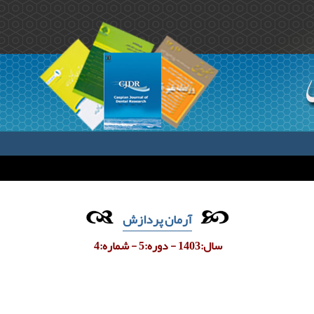
آرمان پردازش
سال:1403 - دوره:5 - شماره:4