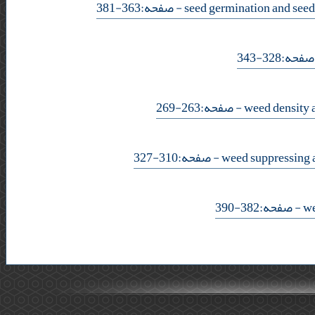
- صفحه:363-381
- :328-343
- صفحه:263-269
- صفحه:310-327
- صفحه:382-390