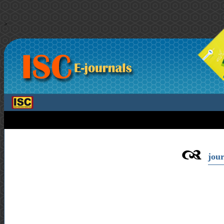
>
jour