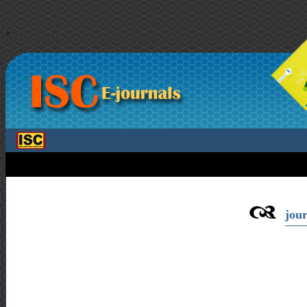
>
jour