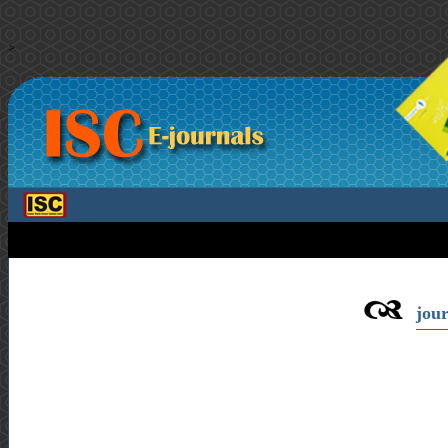
>
jour