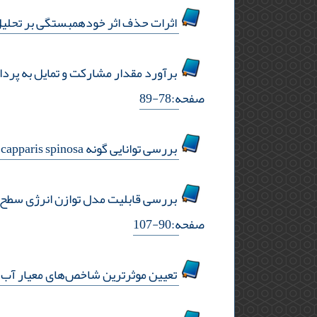
اثرات حذف اثر خودهمبستگی بر تحلیل
برآورد مقدار مشارکت و تمایل به پردا
صفحه:78-89
بررسی توانایی گونه l. capparis spinosa در کنترل علف‌های هرز در شرایط آزمایشگاهی و گلخانه‌ای
بررسی قابلیت مدل توازن انرژی سطح (
صفحه:90-107
تعیین موثرترین شاخص‌های معیار آب و آبیاری بر شدت بیابان‎زایی (بر