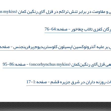
ت در برابر تنش تراکم در قزل آلای رنگین کمان (oncorhynchus mykiss)
گان کفزی تالاب چغاخور
- صفحه:64-76
ل بر علیه آنتروتوکسین اپسیلون کلوستریدیوم پرفرینجنس
- صفحه:56-3
گین‌کمان (oncorhynchus mykiss)
- صفحه:86-95
ات روزنه داران در شرق جزیره قشم
- صفحه:1-17