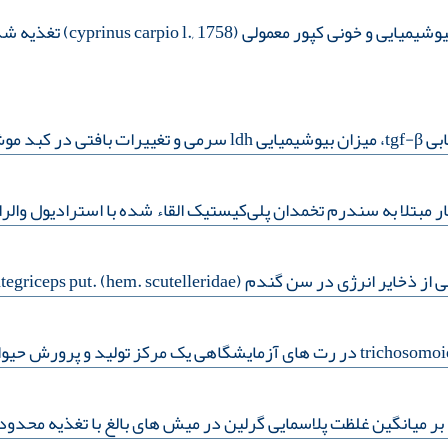
cyprinus carpio l., ) تغذیه شده با مکمل غذایی دانه شنبلیله
ر کبد موش
 مبتلا به سندرم تخمدان پلی‌کیستیک القاء شده با استرادیول والر
eurygaster integriceps put. (hem. scutelleridae)
ر میانگین غلظت پلاسمایی گرلین در میش های بالغ با تغذیه‌ محدو