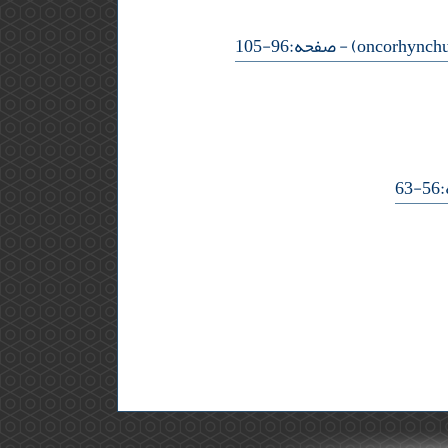
- صفحه:96-105
6