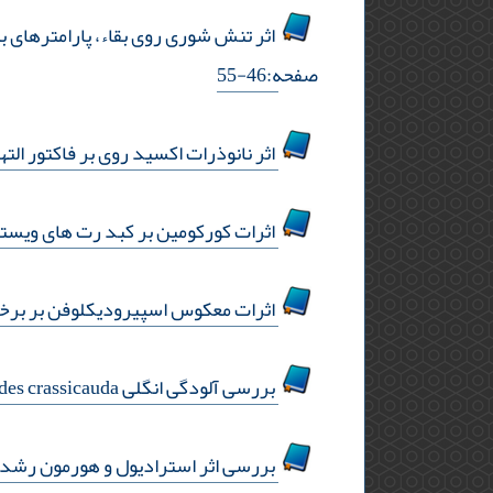
اثر تنش شوری روی بقاء، پارامترهای بیوشیمیایی و خونی کپور معمولی (1758
صفحه:46-55
اثر نانوذرات اکسید روی بر فاکتور التهابی tgf-β، میزان بیوشیمیایی ldh سرمی و تغییرات بافتی د
اثرات کورکومین بر کبد رت های ویستار
اثرات معکوس اسپیرودیکلوفن بر برخی از ذخایر انرژی در سن گندم 
بررسی آلودگی انگلی trichosomoides crassicauda در رت های آزمایشگاهی یک مرکز تولید و پرورش حیوانات آزمایشگاهی ایران
بررسی اثر استرادیول و هورمون رشد ب