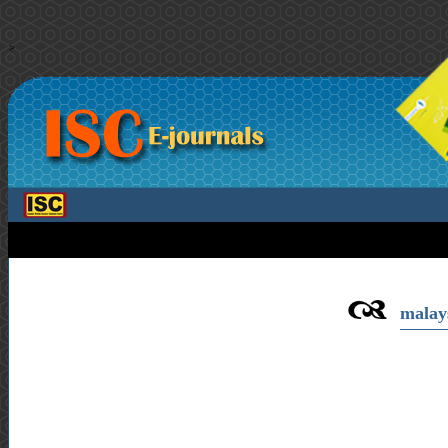
>
malays