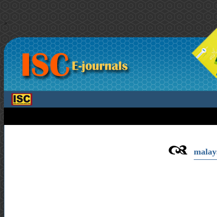
>
malays