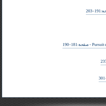
- 20
- صفحه:181-190