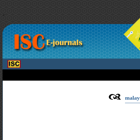
>
malays