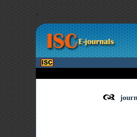
>
journ