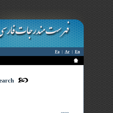
Fa
|
Ar
|
En
search