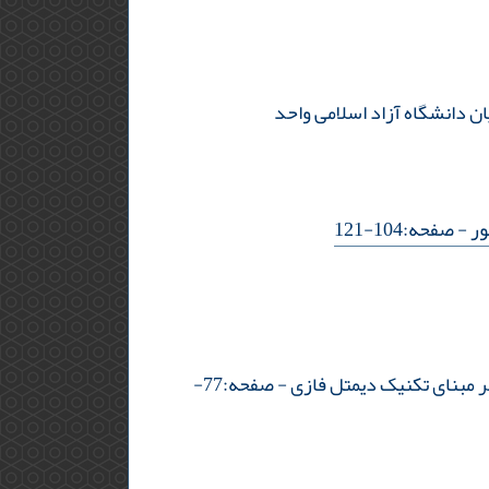
ان دانشگاه آزاد اسلامی واحد
ور
- صفحه:104-121
ر مبنای تکنیک دیمتل فازی
- صفحه:77-