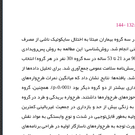
ر سه گروه بیماران مبتلا به اختلال سایکوتیک ناشی از مصرف
نی انجام شد. روش‌شناسی: این مطالعه به روش پس‌رویدادی
(علی-مقایسه‌ای) انجام شد. نمونه‌گیری به‌صورت در دسترس انجام گرفت و 90 مرد 21 تا 53 ساله در سه گروه (30 نفر در هر گروه) انتخاب
 پرسش‌نامه سلامت عمومی جمع‌آوری شد. برای تحلیل داده‌ها از
آزمون تحلیل واریانس چندمتغیری (manova) تایج نشان داد که میانگین نمرات طرح‌واره‌های
ناسازگار اولیه در گروه بیماران سایکوتیک ناشی از مصرف مواد به‌طور معناداری بیشتر از دو گروه دیگر بود (0/001>p). همچنین، گروه
ه‌های طرح‌واره‌ها داشتند. طرح‌واره بریدگی و طرد در گروه
به زنگی بیش از حد و بازداری در جمعیت غیربالینی کمترین
 اولیه به‌طور قابل‌توجهی در شدت و نوع وابستگی به مواد نقش
ت توجه به طرح‌واره‌های ناسازگار اولیه در طراحی برنامه‌های