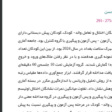
محسن
ان اختلال و تعامل والد- کودک، کودکان پیش دبستانی دارای
زمون - پس آزمون و پیگیری با گروه کنترل بود. جامعه آماری
شامل کلیه کودکان پیش دبستانی 3 تا 5 سال مراجعه کننده به مرکز اوتیسم شهرک سلامت بغداد در سال 2024 بود. از بین این کودکان تعداد
30 ه گیری هدفمند و با در نظر رفتن ملاک‌های ورود و خروج
انتخاب و به صورت تصادفی در دو گروه آزمایش و کنترل (15 نفر در هر گروه) گمارش شدند. گروه آزمایش تحت 10 جلسه‌ی 60 دقیقه‌ای
فت مداخله قرار گرفتند. ابزار جمع‌آوری داده‌ها مقیاس رتبه
ده از روش تحلیل واریانس با اندازه‌گیری مکرر در بسته آماری
فته‌ها: نتایج پژوهش نشان داد، تفاوت میانگین نمرات نشانگان اختلال اوتیسم
ن با پیگیری و پس آزمون و پیگیری در گروه مداخله معنی دار
است (0.001>p).  کودک در مرحله پس آزمون و پیگیری نسبت به پیش