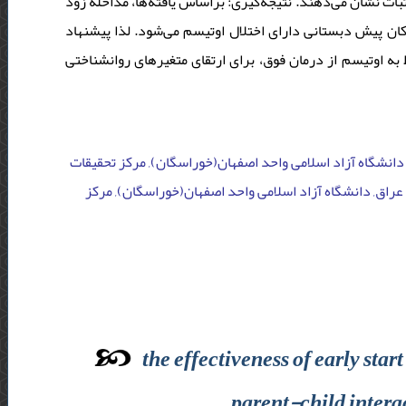
ت نشان می‌دهند. نتیجه‌گیری: براساس یافته‌ها، مداخله زود
کان پیش دبستانی دارای اختلال اوتیسم می‌شود. لذا پیشنهاد
به اوتیسم از درمان فوق، برای ارتقای متغیرهای روانشناختی
 دانشگاه آزاد اسلامی واحد اصفهان(خوراسگان), مرکز تحقیقات
 عراق, دانشگاه آزاد اسلامی واحد اصفهان(خوراسگان), مرکز
the effectiveness of early st
parent-child intera