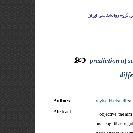
, گروه روانشناسی, ایران
prediction of 
diff
Authors
reyhanidarbandi za
Abstract
objective: the aim
and cognitive regul