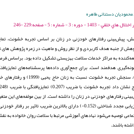
,محمودیان دستنائی طاهره
14 - دوره : 3 - شماره : 5 - صفحه:229 -246
، پیش‌بینی رفتارهای خودزنی در زنان بر اساس تجربه خشونت، تمای
هش از جنبه هدف کاربردی و از نظر روش و ماهیت در زمره پژوهش های 
دیگران (0.272) و ارزیابی مجدد شناختی (0.152-) دارای بالاترین ضریب 
عی توصیه می‌شود نهادهای آموزشی مرتبط با سلامت روان خانواده به نقش
اشته باشند