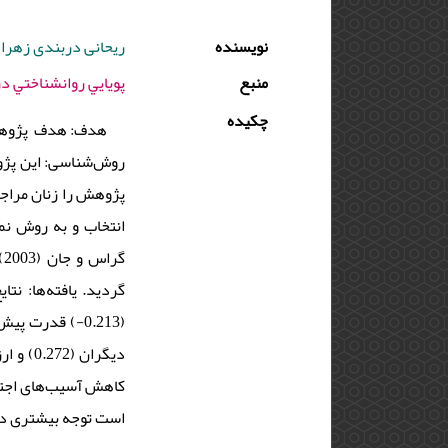
نویسنده
ریحانی دربندی زهرا 
منبع
پويايي روانشناختي در اختلال هاي خلقي - 03
چکیده
هدف: هدف پژوهش.
روش‌شناسی: این پژو
کاهش آسیب‌های اجتما
است توجه بیشتری د.