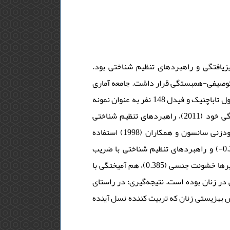
زیافتگی و راهبردهای تنظیم شناختی بود
توصیفی-همبستگی قرار داشت. جامعه آماری
پژوهش را زنان مراجعه‌کننده به مراکز خدمات سلامت بهزیستی تشکیل داده بود. براساس فرمول تاباچنیک و فیدل 148 نفر به عنوان نمونه
انتخاب و به روش نمونه‌گیری هدفمند است. برای جمع‌آوری داده‌ها پرسشنامه‌های تمایزیافتگی خود (2011)، راهبردهای تنظیم شناختی
گراس و جان (2003)، سنجش تجربه خشونت نسبت به زنان حاج یحیی (1999) و رفتارهای خودزنی سانسون و همکاران (1998) استفاده
گردید. یافته‌ها: نتایج نشان داد تجربه خشونت با ضریب (0.207) تمایزیافتگی با ضریب (0.248-) و راهبردهای تنظیم شناختی با ضریب
(0.213-) قدرت پیش‌بینی رفتارهای خودزنی در زنان را داشته است. از بین مولفه‌های این متغیرها خشونت جنسی (0.385)، هم آمیختگی با
تاثیر بر رفتار خودزنی در زنان بوده است. نتیجه‌گیری: در راستای
 بهزیستی زنان که تربیت کننده نسل آینده