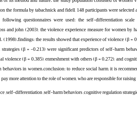
ms of its method and nature. the study population consisted of women vi
on the formula by tabachnick and fidell, 148 participants were selected
e following questionnaires were used: the self-differentiation scale
oss and john (2003), the violence experience measure for women by ha
l. (1998).findings: the results showed that experience of violence (β = 0.
n strategies (β = -0.213) were significant predictors of self-harm b
ual violence (β = 0.385), enmeshment with others (β = 0.272), and cognit
 behaviors in women.conclusion: to reduce social harm, it is recommend
 pay more attention to the role of women, who are responsible for raising 
ce ,self-differentiation ,self-harm behaviors ,cognitive regulation strate