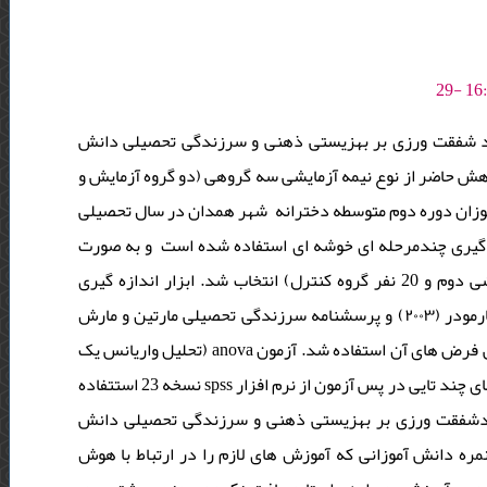
 شفقت ورزی بر بهزیستی ذهنی و سرزندگی تحصیلی دانش
 حاضر از نوع نیمه آزمایشی سه گروهی (دو گروه آزمایش و
موزان دوره دوم متوسطه دخترانه شهر همدان در سال تحصیلی
(1403-1402)  چندمرحله ای خوشه ای استفاده شده است و به صورت
تصادفی 60 نفر از این افراد (20 نفر گروه آزمایش اول، 20 نفر گروه آزمایشی دوم و 20 نفر گروه کنترل) انتخاب شد. ابزار اندازه گیری
متغیرهای تحقیق به ترتیب از پرسشنامه مقیاس بهزیستی ذهنی کییز و ماگیارمودر (٢٠٠٣) و پرسشنامه سرزندگی تحصیلی مارتین و مارش
(2008) استفاده شد. برای آزمون فرضیه های پژوهش ، از آزمون مانکوا و پیش فرض های آن استفاده شد. آزمون anova (تحلیل واریانس یک
طرفه) همراه با نمودار جعبه ای و آزمون تعقیبی توکی و شفه و.. برای مقایسه های چند تایی در پس آزمون از نرم افزار spss نسخه 23 استتفاده
خودشفقت ورزی بر بهزیستی ذهنی و سرزندگی تحصیلی دانش
ه دانش آموزانی که آموزش های لازم را در ارتباط با هوش