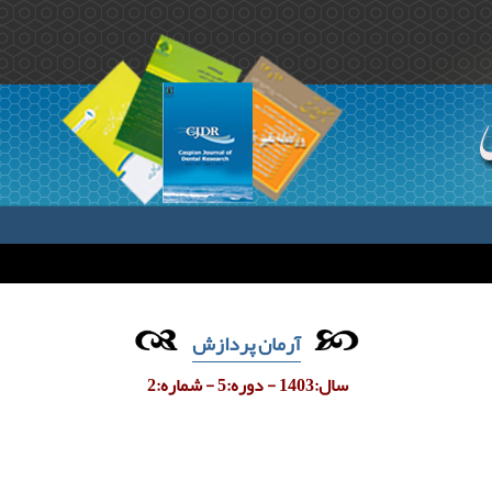
آرمان پردازش
سال:1403 - دوره:5 - شماره:2