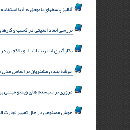
آنالیز پاسخهای ناموفق dns با استفاده از شبکه عصبی در تشخیص بات نت
بررسی ابعاد امنیتی در کسب و کارهای
بکارگیری اینترنت اشیاء و بلاکچین د
خوشه بندی مشتریان بر اساس مدل rfm و با استفاده از الگوریتم فراکتال
مروری بر سیستم های ویدئو مبتنی بر تقاضای پورتاب
هوش مصنوعی در حال تغییر تجارت ال