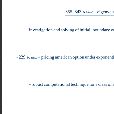
- صفحه:343-355
-
- صفحه:229-
-