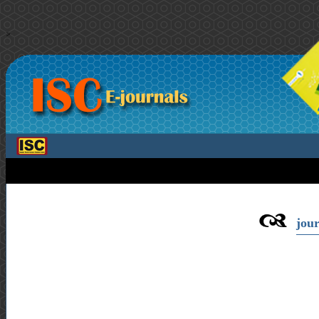
>
jour