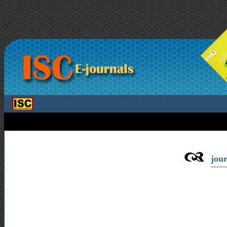
>
jour