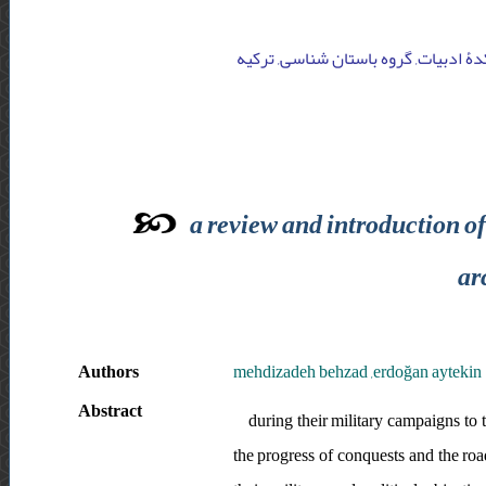
انشکدۀ اد‌‌‌بیات, گروه باستان شناسی, ترکیه
a review and introduction of
ar
Authors
mehdizadeh behzad ,erdoğan aytekin
Abstract
during their military campaigns to 
the progress of conquests and the roa