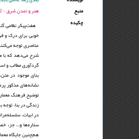
منبع
هنر و تمدن شرق - 1402 - دوره : 11 - شماره : 41 - صفحه:46 -59
چکیده
هفت‌پیکر نظامی گنج
خوبی برای درک و فهم
عناصری توجه می‌کنند 
شرح می‌دهد که با مط
گردآوری مطالب و اسنا
بنای موجود در متن،
نشانه‌های مذکور پرد
توضیح فرهنگ معماری
زندگی در بنا، توجه ب
در ابیات، سلسله‌مرات
ستاره‌ها و... جزء خ
هم‌چنین جایگاه معمار