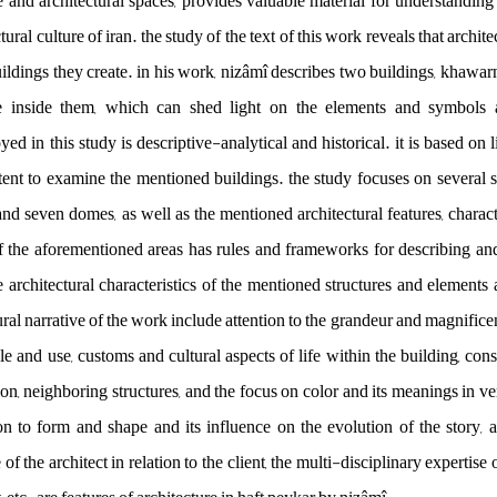
re and architectural spaces, provides valuable material for understandin
tural culture of iran. the study of the text of this work reveals that archit
buildings they create. in his work, nizâmî describes two buildings, khaw
e inside them, which can shed light on the elements and symbols as
 in this study is descriptive-analytical and historical. it is based on li
tent to examine the mentioned buildings. the study focuses on several s
d seven domes, as well as the mentioned architectural features, charact
of the aforementioned areas has rules and frameworks for describing and 
he architectural characteristics of the mentioned structures and elements
ural narrative of the work include attention to the grandeur and magnificen
style and use, customs and cultural aspects of life within the building, con
ation, neighboring structures, and the focus on color and its meanings in ve
ion to form and shape and its influence on the evolution of the story, att
 of the architect in relation to the client, the multi-disciplinary expertise o