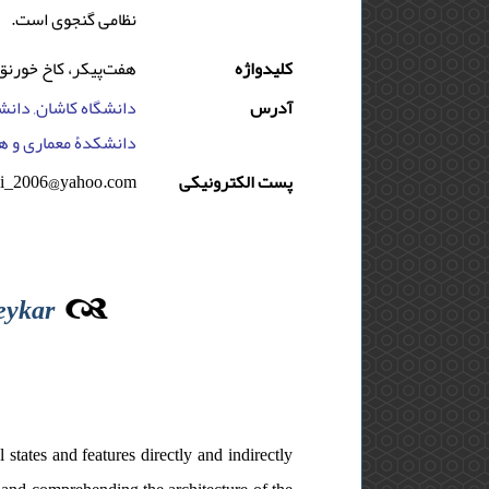
نظامی گنجوی است.
کلیدواژه
هفت‌پیکر، کاخ خورنق،
آدرس
دانشگاه کاشان, دانش,
دانشکدۀ معماری و هن
li_2006@yahoo.com
پست الکترونیکی
peykar
 states and features directly and indirectly