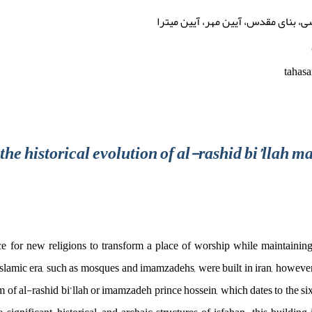
ی، بنای مقدس، آیین مهر، آیین میترا
tahas
 the historical evolution of al-rashid bi’llah 
e for new religions to transform a place of worship while maintaining 
 islamic era, such as mosques and imamzadehs, were built in iran, howeve
 of al-rashid bi’llah or imamzadeh prince hossein, which dates to the si