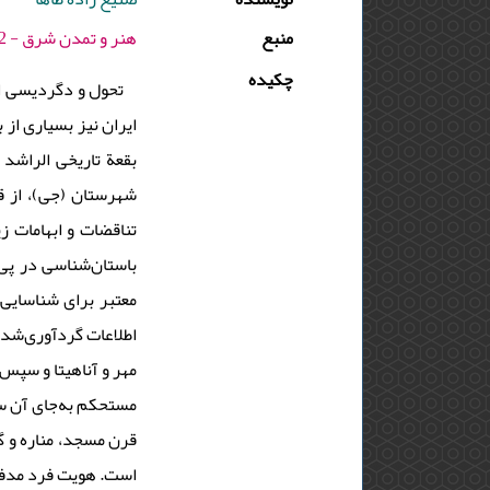
منبع
هنر و تمدن شرق - 1402 - دوره : 11 - شماره : 40 - صفحه:55 -64
چکیده
تحول و دگردیسی ام
ایران نیز بسیاری از،
بقعة تاریخی الراشد
شهرستان (جی)، از ،
تناقضات و ابهامات ز
باستان‌شناسی در پی 
معتبر برای شناسایی
اطلاعات گردآوری‌شده 
مهر و آناهیتا و سپس
مستحکم به‌جای آن س
قرن مسجد، مناره و گ
است. هویت فرد مدفون.