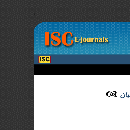
>
هان