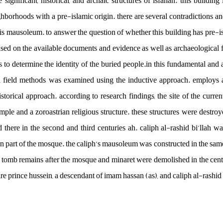
 significant, historical, and archaic structures of isfahan. this building
ghborhoods with a pre-islamic origin. there are several contradictions an
his mausoleum. to answer the question of whether this building has pre-isl
ased on the available documents and evidence as well as archaeological fi
 to determine the identity of the buried people.in this fundamental and 
d field methods was examined using the inductive approach. employs a d
torical approach. according to research findings, the site of the curre
ple and a zoroastrian religious structure. these structures were destroye
there in the second and third centuries ah. caliph al-rashid bi’llah was
rn part of the mosque. the caliph’s mausoleum was constructed in the same
 tomb remains after the mosque and minaret were demolished in the centu
are prince hussein, a descendant of imam hassan (as), and caliph al-rashid 