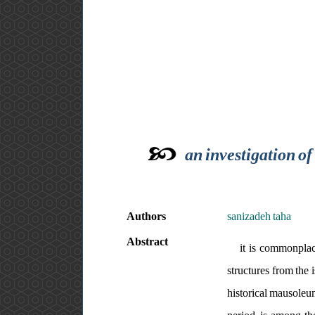
an investigation of
Authors
sanizadeh taha
Abstract
it is commonplac
structures from the
historical mausoleum