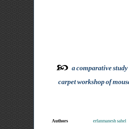
a comparative study 
carpet workshop of mousav
Authors
erfanmanesh sahel